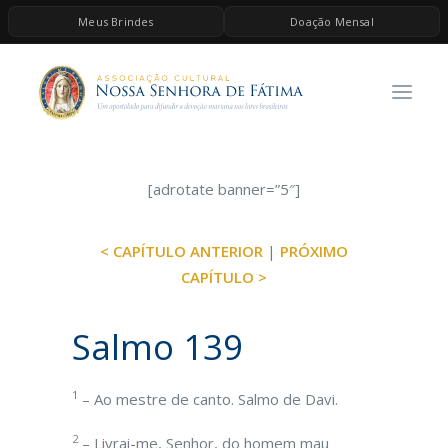
Meus Brindes
Doação Mensal
HOME
A ASSOCIAÇÃO
CONTEÚDOS DE MARIA
ESPIRITUALIDADE
[adrotate banner=”5″]
AS MELHORES MÚSICAS CATÓLICAS
< CAPÍTULO ANTERIOR
|
PRÓXIMO
BRINDES
CAPÍTULO >
QUERO DOAR
Salmo 139
1
– Ao mestre de canto. Salmo de Davi.
2
– Livrai-me, Senhor, do homem mau