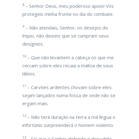
8
– Senhor Deus, meu poderoso apoio! Vós
protegeis minha fronte no dia do combate.
9
– Não atendais, Senhor, os desejos do
ímpio, não deixeis que se cumpram seus
desígnios.
10
– Que não levantem a cabeça os que me
cercam sobre eles recaia a malícia de seus
lábios.
11
– Carvões ardentes chovam sobre eles:
sejam lançados numa fossa de onde não se
ergam mais.
12
– Não terá duração na terra a má língua o
infortúnio surpreenderá o homem violento.
13
– Sei que o Senhor defende o desvalido,