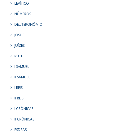
LEVÍTICO
NÚMEROS
DEUTERONÔMIO
JOSUÉ
JUÍZES
RUTE
I SAMUEL
II SAMUEL
I REIS
II REIS
I CRÔNICAS
II CRÔNICAS
ESDRAS