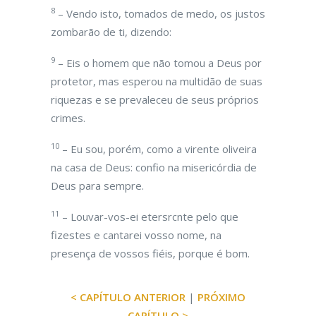
8
– Vendo isto, tomados de medo, os justos
zombarão de ti, dizendo:
9
– Eis o homem que não tomou a Deus por
protetor, mas esperou na multidão de suas
riquezas e se prevaleceu de seus próprios
crimes.
10
– Eu sou, porém, como a virente oliveira
na casa de Deus: confio na misericórdia de
Deus para sempre.
11
– Louvar-vos-ei etersrcnte pelo que
fizestes e cantarei vosso nome, na
presença de vossos fiéis, porque é bom.
< CAPÍTULO ANTERIOR
|
PRÓXIMO
CAPÍTULO >