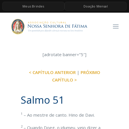
Meus Brindes
Doação Mensal
HOME
A ASSOCIAÇÃO
CONTEÚDOS DE MARIA
ESPIRITUALIDADE
[adrotate banner=”5″]
AS MELHORES MÚSICAS CATÓLICAS
< CAPÍTULO ANTERIOR
|
PRÓXIMO
BRINDES
CAPÍTULO >
QUERO DOAR
Salmo 51
1
– Ao mestre de canto. Hino de Davi.
2
– Quando Doeg, o idumeu, veio dizer a