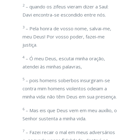
2
– quando os zifeus vieram dizer a Saul:
Davi encontra-se escondido entre nós.
3
– Pela honra de vosso nome, salvai-me,
meu Deus! Por vosso poder, fazei-me
justiça.
4
– Ó meu Deus, escutai minha oração,
atendei às minhas palavras,
5
– pois homens soberbos insurgiram-se
contra mim homens violentos odeiam a
minha vida: não têm Deus em sua presença.
6
– Mas eis que Deus vem em meu auxílio, o
Senhor sustenta a minha vida.
7
– Fazei recair o mal em meus adversários