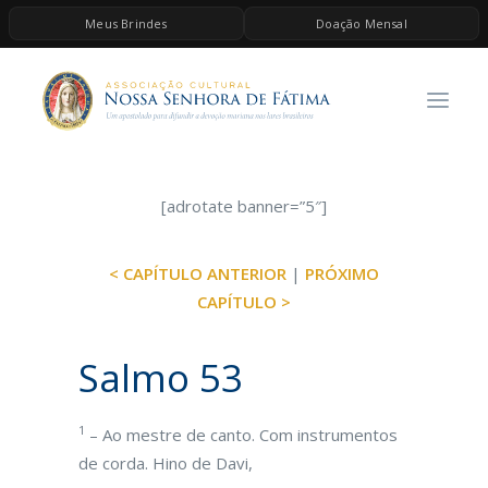
Meus Brindes
Doação Mensal
HOME
A ASSOCIAÇÃO
CONTEÚDOS DE MARIA
ESPIRITUALIDADE
[adrotate banner=”5″]
AS MELHORES MÚSICAS CATÓLICAS
< CAPÍTULO ANTERIOR
|
PRÓXIMO
BRINDES
CAPÍTULO >
QUERO DOAR
Salmo 53
1
– Ao mestre de canto. Com instrumentos
de corda. Hino de Davi,