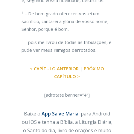
e, segundo vossa fidelidade, destruí-os.
8
– De bom grado oferecer-vos-ei um
sacrifício, cantarei a glória de vosso nome,
Senhor, porque é bom,
9
– pois me livrou de todas as tribulações, e
pude ver meus inimigos derrotados.
< CAPÍTULO ANTERIOR
|
PRÓXIMO
CAPÍTULO >
[adrotate banner=”4″]
Baixe o
App Salve Maria!
para Android
ou IOS e tenha a Bíblia, a Liturgia Diária,
o Santo do dia, livro de orações e muito