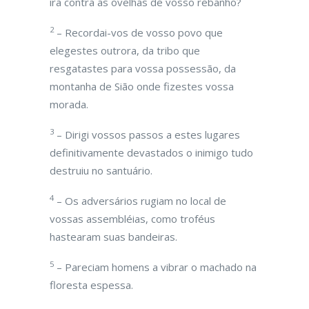
ira contra as ovelhas de vosso rebanho?
2
– Recordai-vos de vosso povo que
elegestes outrora, da tribo que
resgatastes para vossa possessão, da
montanha de Sião onde fizestes vossa
morada.
3
– Dirigi vossos passos a estes lugares
definitivamente devastados o inimigo tudo
destruiu no santuário.
4
– Os adversários rugiam no local de
vossas assembléias, como troféus
hastearam suas bandeiras.
5
– Pareciam homens a vibrar o machado na
floresta espessa.