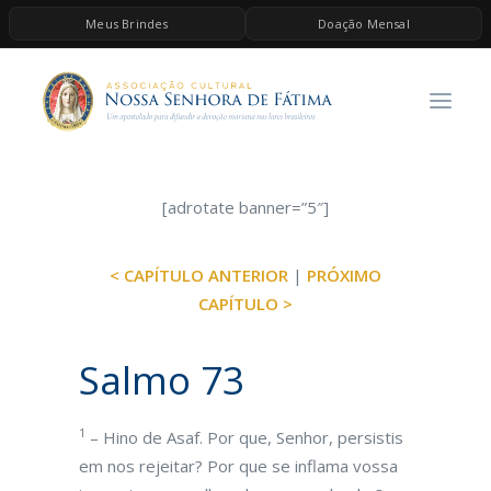
Meus Brindes
Doação Mensal
HOME
A ASSOCIAÇÃO
CONTEÚDOS DE MARIA
ESPIRITUALIDADE
[adrotate banner=”5″]
AS MELHORES MÚSICAS CATÓLICAS
< CAPÍTULO ANTERIOR
|
PRÓXIMO
BRINDES
CAPÍTULO >
QUERO DOAR
Salmo 73
1
– Hino de Asaf. Por que, Senhor, persistis
em nos rejeitar? Por que se inflama vossa