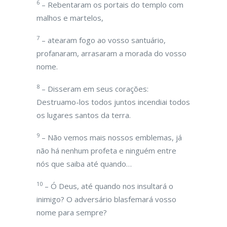
6
– Rebentaram os portais do templo com
malhos e martelos,
7
– atearam fogo ao vosso santuário,
profanaram, arrasaram a morada do vosso
nome.
8
– Disseram em seus corações:
Destruamo-los todos juntos incendiai todos
os lugares santos da terra.
9
– Não vemos mais nossos emblemas, já
não há nenhum profeta e ninguém entre
nós que saiba até quando…
10
– Ó Deus, até quando nos insultará o
inimigo? O adversário blasfemará vosso
nome para sempre?