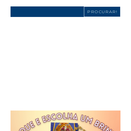
Search
for: