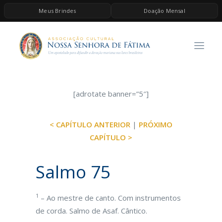
Meus Brindes
Doação Mensal
HOME
A ASSOCIAÇÃO
CONTEÚDOS DE MARIA
ESPIRITUALIDADE
[adrotate banner=”5″]
AS MELHORES MÚSICAS CATÓLICAS
< CAPÍTULO ANTERIOR
|
PRÓXIMO
BRINDES
CAPÍTULO >
QUERO DOAR
Salmo 75
1
– Ao mestre de canto. Com instrumentos
de corda. Salmo de Asaf. Cântico.