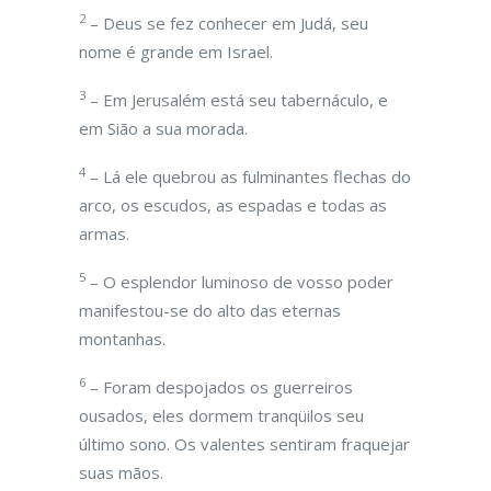
2
– Deus se fez conhecer em Judá, seu
nome é grande em Israel.
3
– Em Jerusalém está seu tabernáculo, e
em Sião a sua morada.
4
– Lá ele quebrou as fulminantes flechas do
arco, os escudos, as espadas e todas as
armas.
5
– O esplendor luminoso de vosso poder
manifestou-se do alto das eternas
montanhas.
6
– Foram despojados os guerreiros
ousados, eles dormem tranqüilos seu
último sono. Os valentes sentiram fraquejar
suas mãos.