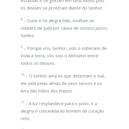
estátuas e se gloriam em seus ídolos pois
os deuses se prostram diante do Senhor.
8
– Ouve e se alegra Sião, exultam as
cidades de Judá por causa de vossos juízos,
Senhor.
9
– Porque vós, Senhor, sois o soberano de
toda a terra, vós sois o Altíssimo entre
todos os deuses.
10
– O Senhor ama os que detestam o mal,
ele vela pelas almas de seus servos e os
livra das mãos dos ímpios.
11
– A luz resplandece para o justo, e a
alegria é concedida ao homem de coração
reto.