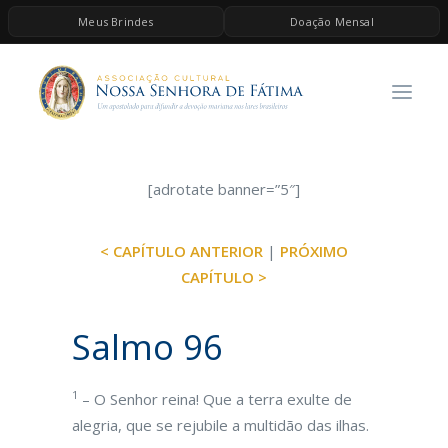
Meus Brindes
Doação Mensal
HOME
A ASSOCIAÇÃO
CONTEÚDOS DE MARIA
ESPIRITUALIDADE
[adrotate banner=”5″]
AS MELHORES MÚSICAS CATÓLICAS
< CAPÍTULO ANTERIOR
|
PRÓXIMO
BRINDES
CAPÍTULO >
QUERO DOAR
Salmo 96
1
– O Senhor reina! Que a terra exulte de
alegria, que se rejubile a multidão das ilhas.