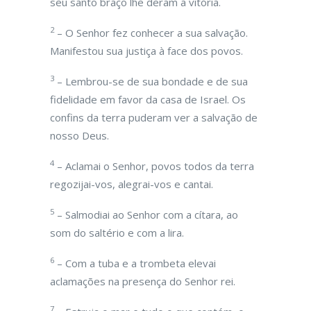
seu santo braço lhe deram a vitória.
2
– O Senhor fez conhecer a sua salvação.
Manifestou sua justiça à face dos povos.
3
– Lembrou-se de sua bondade e de sua
fidelidade em favor da casa de Israel. Os
confins da terra puderam ver a salvação de
nosso Deus.
4
– Aclamai o Senhor, povos todos da terra
regozijai-vos, alegrai-vos e cantai.
5
– Salmodiai ao Senhor com a cítara, ao
som do saltério e com a lira.
6
– Com a tuba e a trombeta elevai
aclamações na presença do Senhor rei.
7