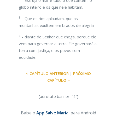
– Estruja o mar e tudo o que contém, o
globo inteiro e os que nele habitam.
8
– Que os rios aplaudam, que as
montanhas exultem em brados de alegria
9
– diante do Senhor que chega, porque ele
vem para governar a terra. Ele governará a
terra com justiça, e os povos com
eqüidade.
< CAPÍTULO ANTERIOR
|
PRÓXIMO
CAPÍTULO >
[adrotate banner=”4″]
Baixe o
App Salve Maria!
para Android