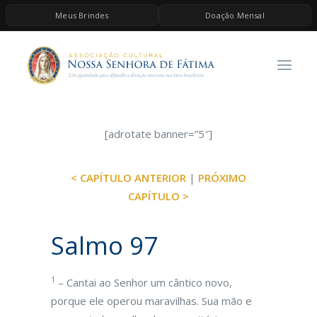
Meus Brindes
Doação Mensal
HOME
A ASSOCIAÇÃO
CONTEÚDOS DE MARIA
ESPIRITUALIDADE
[adrotate banner=”5″]
AS MELHORES MÚSICAS CATÓLICAS
< CAPÍTULO ANTERIOR
|
PRÓXIMO
BRINDES
CAPÍTULO >
QUERO DOAR
Salmo 97
1
– Cantai ao Senhor um cântico novo,
porque ele operou maravilhas. Sua mão e