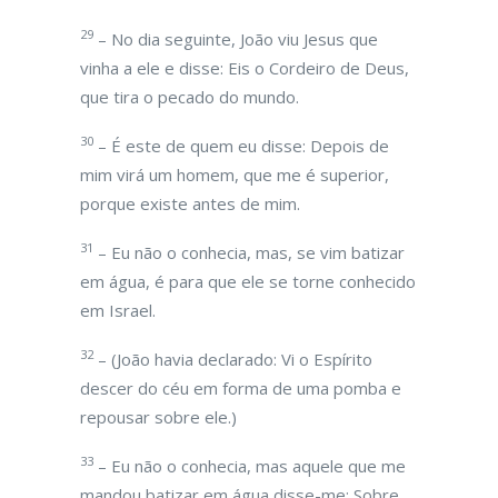
29
– No dia seguinte, João viu Jesus que
vinha a ele e disse: Eis o Cordeiro de Deus,
que tira o pecado do mundo.
30
– É este de quem eu disse: Depois de
mim virá um homem, que me é superior,
porque existe antes de mim.
31
– Eu não o conhecia, mas, se vim batizar
em água, é para que ele se torne conhecido
em Israel.
32
– (João havia declarado: Vi o Espírito
descer do céu em forma de uma pomba e
repousar sobre ele.)
33
– Eu não o conhecia, mas aquele que me
mandou batizar em água disse-me: Sobre