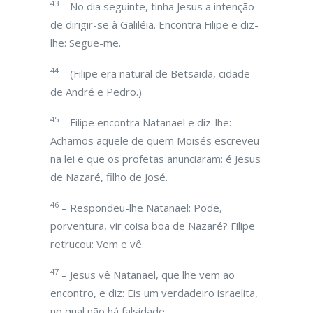
43
– No dia seguinte, tinha Jesus a intenção
de dirigir-se à Galiléia. Encontra Filipe e diz-
lhe: Segue-me.
44
– (Filipe era natural de Betsaida, cidade
de André e Pedro.)
45
– Filipe encontra Natanael e diz-lhe:
Achamos aquele de quem Moisés escreveu
na lei e que os profetas anunciaram: é Jesus
de Nazaré, filho de José.
46
– Respondeu-lhe Natanael: Pode,
porventura, vir coisa boa de Nazaré? Filipe
retrucou: Vem e vê.
47
– Jesus vê Natanael, que lhe vem ao
encontro, e diz: Eis um verdadeiro israelita,
no qual não há falsidade.