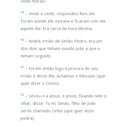
onde moras?
39
– Vinde e vede, respondeu-lhes ele.
Foram aonde ele morava e ficaram com ele
aquele dia. Era cerca da hora décima.
40
– André, irmão de Simão Pedro, era um
dos dois que tinham ouvido João e que o
tinham seguido.
41
– Foi ele então logo à procura de seu
irmão e disse-lhe: Achamos o Messias (que
quer dizer o Cristo).
42
– Levou-o a Jesus, e Jesus, fixando nele o
olhar, disse: Tu és Simão, filho de João
serás chamado Cefas (que quer dizer
pedra).