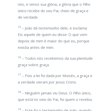
nós, e vimos sua glória, a glória que o Filho
único recebe do seu Pai, cheio de graça e
de verdade.
15
– João dá testemunho dele, e exclama:
Eis aquele de quem eu disse: O que vem
depois de mim é maior do que eu, porque
existia antes de mim.
16
– Todos nós recebemos da sua plenitude
graça sobre graça.
17
– Pois a lei foi dada por Moisés, a graça e
a verdade vieram por Jesus Cristo.
18
– Ninguém jamais viu Deus. O Filho único,
que está no seio do Pai, foi quem o revelou.
19
– Este foi o testemunho de João, quando