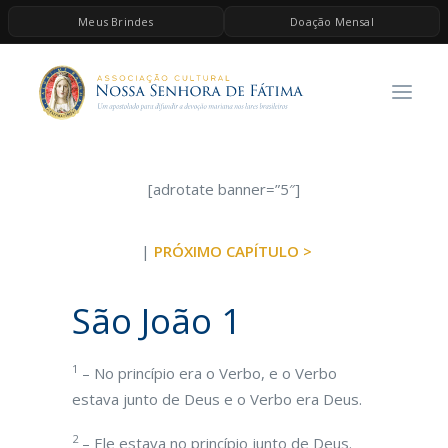
Meus Brindes
Doação Mensal
HOME
A ASSOCIAÇÃO
CONTEÚDOS DE MARIA
ESPIRITUALIDADE
[adrotate banner=”5″]
AS MELHORES MÚSICAS CATÓLICAS
|
PRÓXIMO CAPÍTULO >
BRINDES
QUERO DOAR
São João 1
1
– No princípio era o Verbo, e o Verbo
estava junto de Deus e o Verbo era Deus.
2
– Ele estava no princípio junto de Deus.