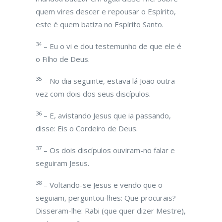
quem vires descer e repousar o Espírito,
este é quem batiza no Espírito Santo.
34
– Eu o vi e dou testemunho de que ele é
o Filho de Deus.
35
– No dia seguinte, estava lá João outra
vez com dois dos seus discípulos.
36
– E, avistando Jesus que ia passando,
disse: Eis o Cordeiro de Deus.
37
– Os dois discípulos ouviram-no falar e
seguiram Jesus.
38
– Voltando-se Jesus e vendo que o
seguiam, perguntou-lhes: Que procurais?
Disseram-lhe: Rabi (que quer dizer Mestre),