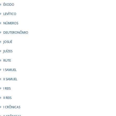
ÊXODO
LEVÍTICO
NÚMEROS
DEUTERONÔMIO
JOSUÉ
JUÍZES
RUTE
I SAMUEL
II SAMUEL
I REIS
II REIS
I CRÔNICAS