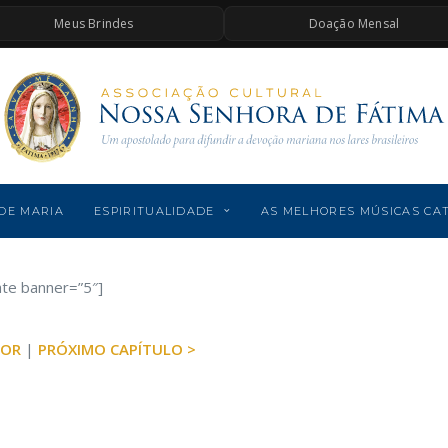
Meus Brindes
Doação Mensal
DE MARIA
ESPIRITUALIDADE
AS MELHORES MÚSICAS CA
ate banner=”5″]
IOR
|
PRÓXIMO CAPÍTULO >