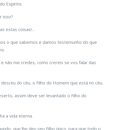
o Espírito.
r isso?
ras estas coisas!…
emos o que sabemos e damos testemunho do que
ho.
 e não me credes, como crereis se vos falar das
 desceu do céu, o Filho do Homem que está no céu.
erto, assim deve ser levantado o Filho do
a a vida eterna.
ndo, que lhe deu seu Filho único, para que todo o