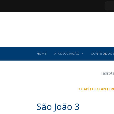
HOME
A ASSOCIAÇÃO
CONTEÚDOS 
[adrot
< CAPÍTULO ANTER
São João 3