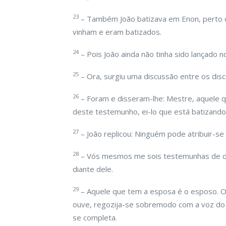
23
– Também João batizava em Enon, perto de
vinham e eram batizados.
24
– Pois João ainda não tinha sido lançado n
25
– Ora, surgiu uma discussão entre os discí
26
– Foram e disseram-lhe: Mestre, aquele q
deste testemunho, ei-lo que está batizand
27
– João replicou: Ninguém pode atribuir-se
28
– Vós mesmos me sois testemunhas de que
diante dele.
29
– Aquele que tem a esposa é o esposo. O
ouve, regozija-se sobremodo com a voz do e
se completa.