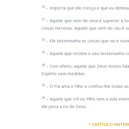
30
– Importa que ele cresça e que eu diminua
31
– Aquele que vem de cima é superior a to
coisas terrenas. Aquele que vem do céu é su
32
– Ele testemunha as coisas que viu e ouv
33
– Aquele que recebe o seu testemunho co
34
– Com efeito, aquele que Deus enviou fal
Espírito sem medidas.
35
– O Pai ama o Filho e confiou-lhe todas as
36
– Aquele que crê no Filho tem a vida eter
ele pesa a ira de Deus.
< CAPÍTULO ANTER