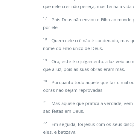
que nele crer não pereça, mas tenha a vida 
17
– Pois Deus não enviou o Filho ao mundo 
por ele.
18
– Quem nele crê não é condenado, mas qu
nome do Filho único de Deus.
19
– Ora, este é o julgamento: a luz veio 
que a luz, pois as suas obras eram más.
20
– Porquanto todo aquele que faz o mal ode
obras não sejam reprovadas.
21
– Mas aquele que pratica a verdade, vem p
são feitas em Deus.
22
– Em seguida, foi Jesus com os seus discí
eles, e batizava.