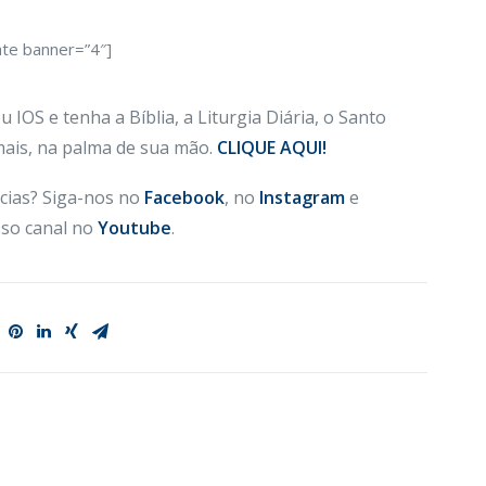
ate banner=”4″]
 IOS e tenha a Bíblia, a Liturgia Diária, o Santo
 mais, na palma de sua mão.
CLIQUE AQUI!
cias? Siga-nos no
Facebook
, no
Instagram
e
so canal no
Youtube
.