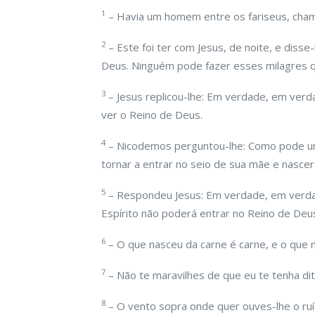
1
– Havia um homem entre os fariseus, cham
2
– Este foi ter com Jesus, de noite, e diss
Deus. Ninguém pode fazer esses milagres q
3
– Jesus replicou-lhe: Em verdade, em ver
ver o Reino de Deus.
4
– Nicodemos perguntou-lhe: Como pode u
tornar a entrar no seio de sua mãe e nasce
5
– Respondeu Jesus: Em verdade, em verda
Espírito não poderá entrar no Reino de Deu
6
– O que nasceu da carne é carne, e o que na
7
– Não te maravilhes de que eu te tenha di
8
– O vento sopra onde quer ouves-lhe o r