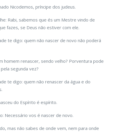
ado Nicodemos, príncipe dos judeus.
e-lhe: Rabi, sabemos que és um Mestre vindo de
ue fazes, se Deus não estiver com ele.
dade te digo: quem não nascer de novo não poderá
m homem renascer, sendo velho? Porventura pode
r pela segunda vez?
de te digo: quem não renascer da água e do
s.
sceu do Espírito é espírito.
to: Necessário vos é nascer de novo.
uído, mas não sabes de onde vem, nem para onde