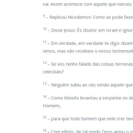
vai. Assim acontece com aquele que nasceu d
9
– Replicou Nicodemos: Como se pode faze
10
– Disse Jesus: És doutor em Israel e igno
11
– Em verdade, em verdade te digo: diz
vimos, mas não recebeis o nosso testemun
12
– Se vos tenho falado das coisas terrenas
celestiais?
13
– Ninguém subiu ao céu senão aquele que
14
– Como Moisés levantou a serpente no des
Homem,
15
– para que todo homem que nele crer tenh
16
– Com efeito, de tal modo Deus amou o mu