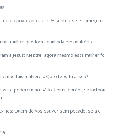
as.
 todo o povo veio a ele. Assentou-se e começou a
 uma mulher que fora apanhada em adultério.
ram a Jesus: Mestre, agora mesmo esta mulher foi
semos tais mulheres. Que dizes tu a isso?
rova e poderem acusá-lo. Jesus, porém, se inclinou
a.
e-lhes: Quem de vós estiver sem pecado, seja o
ra.