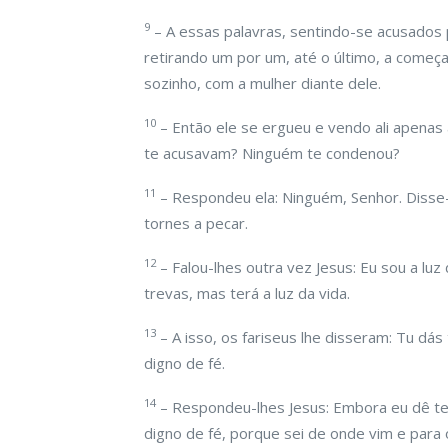
9
– A essas palavras, sentindo-se acusados p
retirando um por um, até o último, a começa
sozinho, com a mulher diante dele.
10
– Então ele se ergueu e vendo ali apenas 
te acusavam? Ninguém te condenou?
11
– Respondeu ela: Ninguém, Senhor. Disse-
tornes a pecar.
12
– Falou-lhes outra vez Jesus: Eu sou a l
trevas, mas terá a luz da vida.
13
– A isso, os fariseus lhe disseram: Tu d
digno de fé.
14
– Respondeu-lhes Jesus: Embora eu dê 
digno de fé, porque sei de onde vim e par