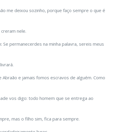
não me deixou sozinho, porque faço sempre o que é
 creram nele.
am: Se permanecerdes na minha palavra, sereis meus
ivrará.
e Abraão e jamais fomos escravos de alguém. Como
ade vos digo: todo homem que se entrega ao
pre, mas o filho sim, fica para sempre.
s verdadeiramente livres.