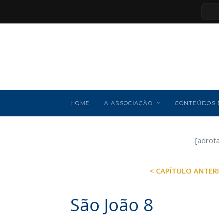
HOME
A ASSOCIAÇÃO
CONTEÚDOS 
[adrot
< CAPÍTULO ANTER
São João 8