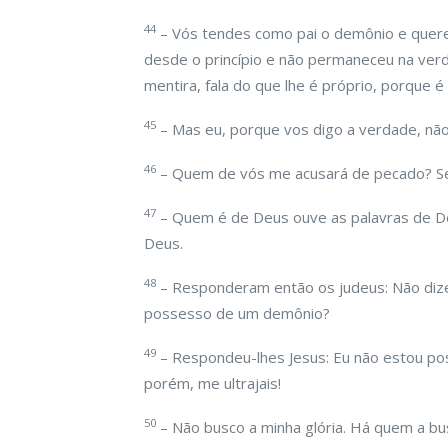
44
– Vós tendes como pai o demônio e querei
desde o princípio e não permaneceu na verd
mentira, fala do que lhe é próprio, porque é
45
– Mas eu, porque vos digo a verdade, nã
46
– Quem de vós me acusará de pecado? Se 
47
– Quem é de Deus ouve as palavras de De
Deus.
48
– Responderam então os judeus: Não diz
possesso de um demônio?
49
– Respondeu-lhes Jesus: Eu não estou po
porém, me ultrajais!
50
– Não busco a minha glória. Há quem a busq