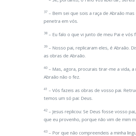
37
– Bem sei que sois a raça de Abraão mas 
penetra em vós.
38
– Eu falo o que vi junto de meu Pai e vós
39
– Nosso pai, replicaram eles, é Abraão. Dis
as obras de Abraão.
40
– Mas, agora, procurais tirar-me a vida, a
Abraão não o fez.
41
– Vós fazeis as obras de vosso pai. Retru
temos um só pai: Deus.
42
– Jesus replicou: Se Deus fosse vosso pai
que eu provenho, porque não vim de mim m
43
– Por que não compreendeis a minha lingu