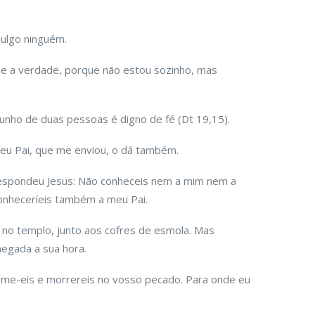
julgo ninguém.
me a verdade, porque não estou sozinho, mas
munho de duas pessoas é digno de fé (Dt 19,15).
u Pai, que me enviou, o dá também.
espondeu Jesus: Não conheceis nem a mim nem a
onheceríeis também a meu Pai.
 no templo, junto aos cofres de esmola. Mas
egada a sua hora.
r-me-eis e morrereis no vosso pecado. Para onde eu