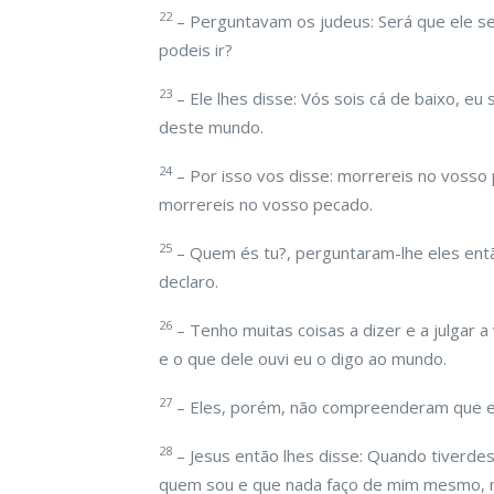
22
– Perguntavam os judeus: Será que ele se 
podeis ir?
23
– Ele lhes disse: Vós sois cá de baixo, eu
deste mundo.
24
– Por isso vos disse: morrereis no vosso
morrereis no vosso pecado.
25
– Quem és tu?, perguntaram-lhe eles ent
declaro.
26
– Tenho muitas coisas a dizer e a julgar 
e o que dele ouvi eu o digo ao mundo.
27
– Eles, porém, não compreenderam que ele
28
– Jesus então lhes disse: Quando tiverde
quem sou e que nada faço de mim mesmo, m