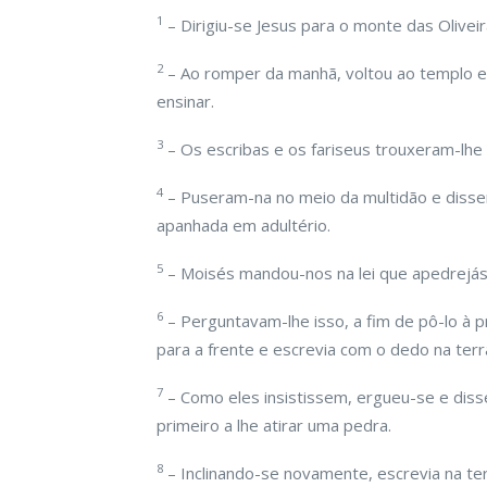
1
– Dirigiu-se Jesus para o monte das Oliveir
2
– Ao romper da manhã, voltou ao templo e
ensinar.
3
– Os escribas e os fariseus trouxeram-lhe
4
– Puseram-na no meio da multidão e disse
apanhada em adultério.
5
– Moisés mandou-nos na lei que apedrejás
6
– Perguntavam-lhe isso, a fim de pô-lo à p
para a frente e escrevia com o dedo na terr
7
– Como eles insistissem, ergueu-se e diss
primeiro a lhe atirar uma pedra.
8
– Inclinando-se novamente, escrevia na ter