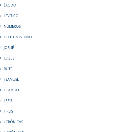
ÊXODO
LEVÍTICO
NÚMEROS
DEUTERONÔMIO
JOSUÉ
JUÍZES
RUTE
I SAMUEL
II SAMUEL
I REIS
II REIS
I CRÔNICAS