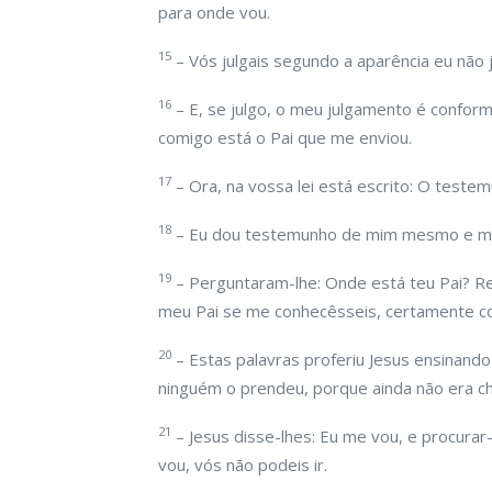
para onde vou.
15
– Vós julgais segundo a aparência eu não 
16
– E, se julgo, o meu julgamento é confor
comigo está o Pai que me enviou.
17
– Ora, na vossa lei está escrito: O teste
18
– Eu dou testemunho de mim mesmo e me
19
– Perguntaram-lhe: Onde está teu Pai? R
meu Pai se me conhecêsseis, certamente c
20
– Estas palavras proferiu Jesus ensinando
ninguém o prendeu, porque ainda não era ch
21
– Jesus disse-lhes: Eu me vou, e procura
vou, vós não podeis ir.