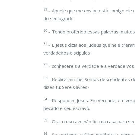
29
– Aquele que me enviou está comigo ele 
do seu agrado.
30
– Tendo proferido essas palavras, muitos
31
– E Jesus dizia aos judeus que nele crer
verdadeiros discípulos
32
– conhecereis a verdade e a verdade vos l
33
– Replicaram-lhe: Somos descendentes d
dizes tu: Sereis livres?
34
– Respondeu Jesus: Em verdade, em verd
pecado é seu escravo.
35
– Ora, o escravo não fica na casa para sem
36
– Se, portanto, o Filho vos libertar, serei