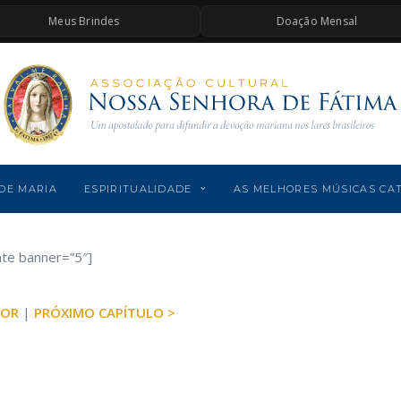
Meus Brindes
Doação Mensal
DE MARIA
ESPIRITUALIDADE
AS MELHORES MÚSICAS CA
ate banner=”5″]
IOR
|
PRÓXIMO CAPÍTULO >