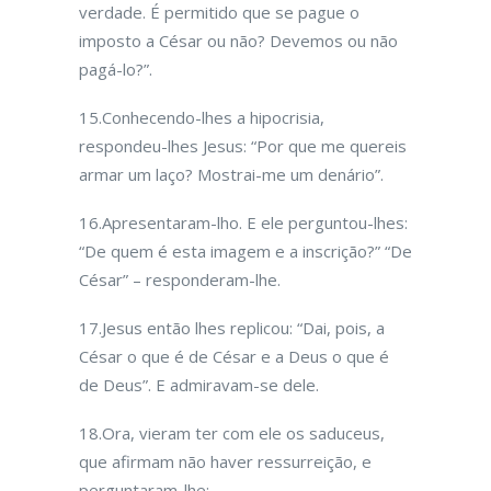
verdade. É permiti­do que se pague o
imposto a César ou não? Devemos ou não
pagá-lo?”.
15.Conhecendo-lhes a hipocrisia,
respondeu-lhes Jesus: “Por que me quereis
armar um laço? Mostrai-me um denário”.
16.Apresentaram-lho. E ele perguntou-lhes:
“De quem é esta imagem e a inscrição?” “De
César” – responderam-lhe.
17.Jesus então lhes replicou: “Dai, pois, a
César o que é de César e a Deus o que é
de Deus”. E admiravam-se dele.
18.Ora, vieram ter com ele os saduceus,
que afirmam não haver ressurreição, e
perguntaram-lhe: