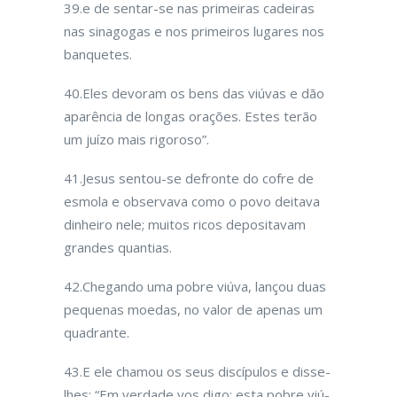
39.e de sentar-se nas primeiras cadeiras
nas sinagogas e nos primeiros lugares nos
banquetes.
40.Eles devoram os bens das viúvas e dão
aparência de longas orações. Estes terão
um juízo mais rigoroso”.
41.Jesus sentou-se defronte do cofre de
esmola e observava como o povo deitava
dinheiro nele; muitos ricos depositavam
grandes quan­tias.
42.Chegando uma pobre viúva, lançou duas
pequenas moedas, no valor de apenas um
qua­drante.
43.E ele chamou os seus discípulos e disse-
lhes: “Em verdade vos digo: esta pobre viú­