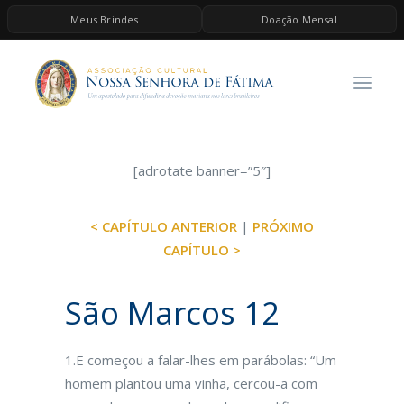
Meus Brindes
Doação Mensal
HOME
A ASSOCIAÇÃO
CONTEÚDOS DE MARIA
ESPIRITUALIDADE
[adrotate banner=”5″]
AS MELHORES MÚSICAS CATÓLICAS
< CAPÍTULO ANTERIOR
|
PRÓXIMO
BRINDES
CAPÍTULO >
QUERO DOAR
São Marcos 12
1.E começou a falar-lhes em parábolas: “Um
homem plantou uma vinha, cercou-a com