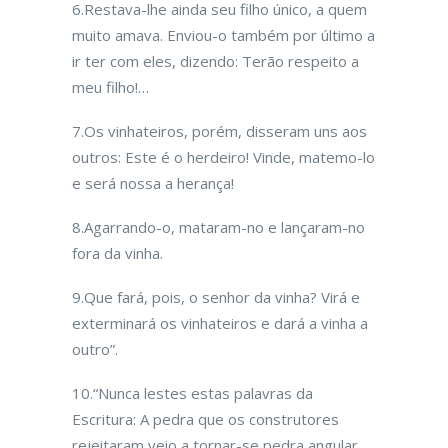
6.Restava-lhe ainda seu filho único, a quem
muito amava. Enviou-o também por último a
ir ter com eles, dizendo: Terão respeito a
meu filho!…
7.Os vinhateiros, porém, disseram uns aos
outros: Este é o herdeiro! Vinde, matemo-lo
e será nossa a herança!
8.Agarrando-o, mataram-no e lançaram-no
fora da vinha.
9.Que fará, pois, o senhor da vinha? Virá e
exterminará os vinhateiros e dará a vinha a
outro”.
10.“Nunca lestes estas palavras da
Escritura: A pedra que os cons­trutores
rejeitaram veio a tornar-se pedra angular.