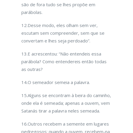
são de fora tudo se lhes propõe em
parábolas.
12.Desse modo, eles olham sem ver,
escutam sem compreender, sem que se
convertam e lhes seja perdoado”.
13.E acrescentou: “Não entendeis essa
parábola? Como entendereis então todas
as outras?
14.O semea­dor semeia a palavra.
15.Alguns se encontram à beira do caminho,
onde ela é semeada; apenas a ouvem, vem
Satanás tirar a palavra neles semeada.
16.Outros recebem a semente em lugares
pedregosos; quando a ouvem, recebem-na