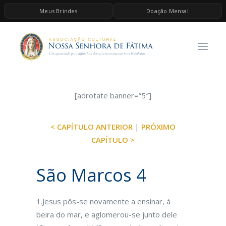
Meus Brindes
Doação Mensal
HOME
A ASSOCIAÇÃO
CONTEÚDOS DE MARIA
ESPIRITUALIDADE
[adrotate banner=”5″]
AS MELHORES MÚSICAS CATÓLICAS
< CAPÍTULO ANTERIOR
|
PRÓXIMO
BRINDES
CAPÍTULO >
QUERO DOAR
São Marcos 4
1.Jesus pôs-se novamente a ensinar, à
beira do mar, e aglome­rou-se junto dele