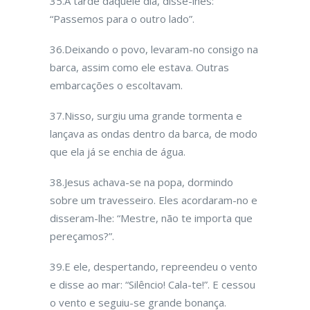
35.À tarde daquele dia, disse-lhes:
“Passemos para o outro lado”.
36.Deixando o povo, levaram-no consigo na
barca, assim como ele estava. Outras
embarcações o escoltavam.
37.Nisso, surgiu uma grande tormenta e
lançava as ondas dentro da barca, de modo
que ela já se enchia de água.
38.Jesus achava-se na popa, dormindo
sobre um travesseiro. Eles acordaram-no e
disseram-lhe: “Mestre, não te importa que
pereçamos?”.
39.E ele, despertando, repreendeu o vento
e disse ao mar: “Silêncio! Cala-te!”. E cessou
o vento e seguiu-se grande bonança.