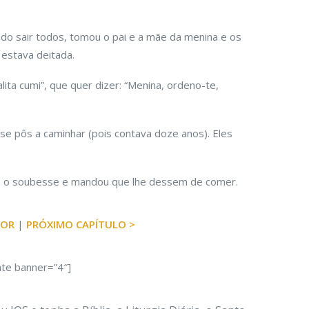
do sair todos, tomou o pai e a mãe da menina e os
 estava deitada.
ita cumi”, que quer dizer: “Menina, ordeno-te,
se pôs a caminhar (pois contava doze anos). Eles
m o soubesse e mandou que lhe dessem de comer.
IOR
|
PRÓXIMO CAPÍTULO >
ate banner=”4″]