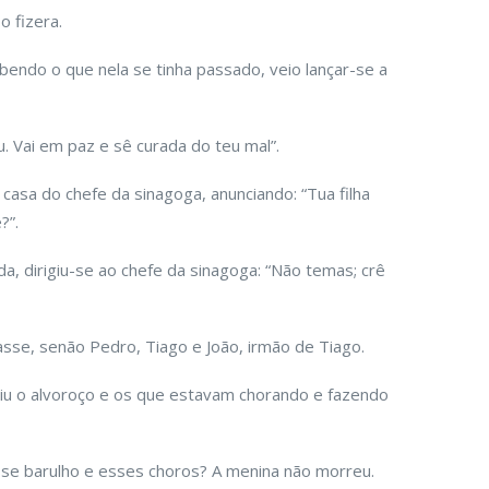
o fizera.
bendo o que nela se tinha passado, veio lançar-se a
ou. Vai em paz e sê curada do teu mal”.
casa do chefe da sinagoga, anunciando: “Tua filha
?”.
da, dirigiu-se ao chefe da sinagoga: “Não temas; crê
sse, senão Pedro, Tiago e João, irmão de Tiago.
viu o alvoroço e os que estavam chorando e fazendo
esse barulho e esses choros? A menina não morreu.