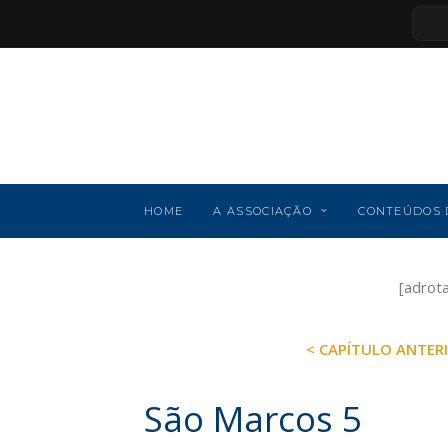
HOME
A ASSOCIAÇÃO
CONTEÚDOS 
[adrot
< CAPÍTULO ANTER
São Marcos 5