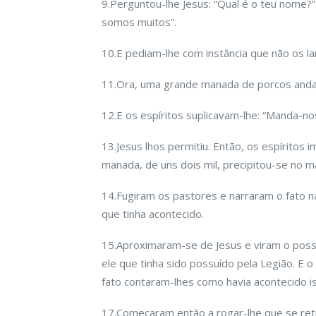
9.Perguntou-lhe Jesus: “Qual é o teu nome?
somos muitos”.
10.E pediam-lhe com instância que não os la
11.Ora, uma grande manada de porcos andav
12.E os espíritos suplicavam-lhe: “Manda-no
13.Jesus lhos permitiu. Então, os espíritos 
manada, de uns dois mil, precipitou-se no m
14.Fugiram os pastores e narraram o fato na
que tinha acontecido.
15.Aproximaram-se de Jesus e viram o pos
ele que tinha sido possuído pela Legião. E
fato contaram-lhes como havia acontecido 
17.Começaram então a rogar-lhe que se reti