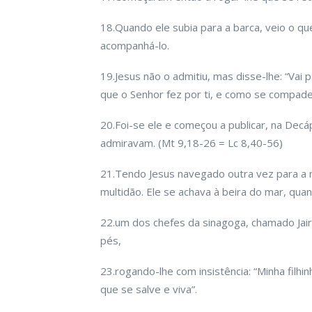
18.Quando ele subia para a barca, veio o q
acompa­nhá-lo.
19.Jesus não o admitiu, mas disse-lhe: “Vai 
que o Senhor fez por ti, e como se compadec
20.Foi-se ele e começou a publicar, na Decáp
admiravam. (Mt 9,18-26 = Lc 8,40-56)
21.Tendo Jesus navegado outra vez para a 
multidão. Ele se achava à beira do mar, qua
22.um dos chefes da sinagoga, chamado Jairo
pés,
23.rogando-lhe com insistência: “Minha filh
que se salve e viva”.