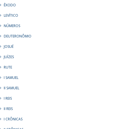
ÊXODO
LEVÍTICO
NÚMEROS
DEUTERONÔMIO
JOSUÉ
JUÍZES
RUTE
I SAMUEL
II SAMUEL
I REIS
II REIS
I CRÔNICAS