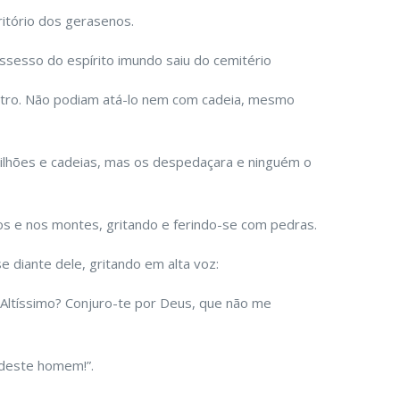
itório dos gerasenos.
sesso do espírito imundo saiu do cemitério
ontro. Não podiam atá-lo nem com cadeia, mesmo
grilhões e cadeias, mas os despedaçara e ninguém o
ros e nos montes, gritando e ferindo-se com pedras.
e diante dele, gritando em alta voz:
 Altíssimo? Conjuro-te por Deus, que não me
i deste homem!”.