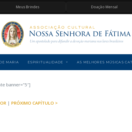
Meus Brindes
Doação Mensal
DE MARIA
ESPIRITUALIDADE
AS MELHORES MÚSICAS CA
ate banner=”5″]
IOR
|
PRÓXIMO CAPÍTULO >