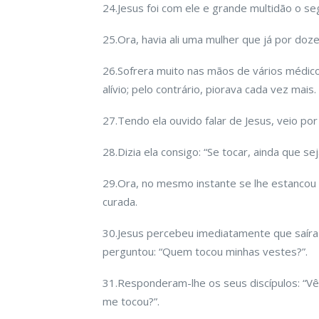
24.Jesus foi com ele e grande multidão o se
25.Ora, havia ali uma mulher que já por doz
26.Sofrera muito nas mãos de vários médic
alívio; pelo contrário, piorava cada vez mais.
27.Tendo ela ouvido falar de Jesus, veio por
28.Dizia ela consigo: “Se tocar, ainda que se
29.Ora, no mesmo instante se lhe estancou 
curada.
30.Jesus percebeu imediatamente que saíra 
perguntou: “Quem tocou minhas vestes?”.
31.Responderam-lhe os seus discípulos: “V
me tocou?”.