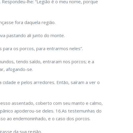
”. Respondeu-lhe: “Legião é o meu nome, porque
nçasse fora daquela região.
a pastando ali jun­to do monte.
s para os porcos, para entrarmos neles”.
imundos, tendo saído, entraram nos porcos; e a
ar, afogando-se.
 cidade e pelos arredores. Então, saíram a ver o
sesso assentado, coberto com seu manto e calmo,
 o pânico apoderou-se deles. 16.As testemunhas do
isso ao endemoninhado, e o caso dos porcos.
rasse da sua região.