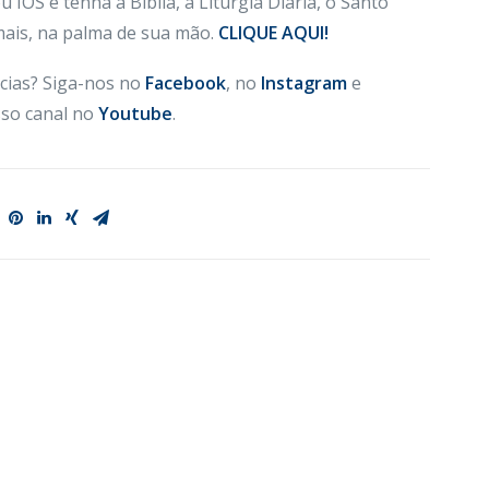
 IOS e tenha a Bíblia, a Liturgia Diária, o Santo
 mais, na palma de sua mão.
CLIQUE AQUI!
cias? Siga-nos no
Facebook
, no
Instagram
e
so canal no
Youtube
.