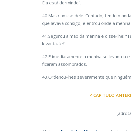
Ela está dormindo”.
40.Mas riam-se dele. Contudo, tendo manda
que levava consigo, e entrou onde a menina
41.Segurou a mão da menina e disse-lhe: “Tal
levanta-te!”.
42.E imedia­tamente a menina se levantou e 
ficaram assombrados.
43.Ordenou-lhes seve­ramente que ningué
< CAPÍTULO ANTER
[adrot