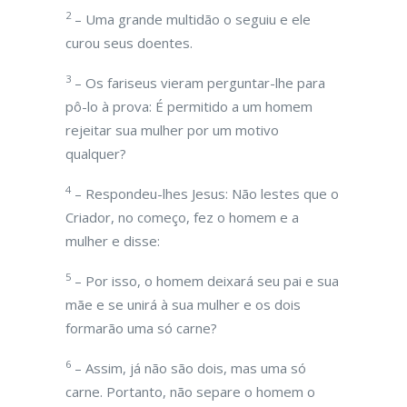
2
– Uma grande multidão o seguiu e ele
curou seus doentes.
3
– Os fariseus vieram perguntar-lhe para
pô-lo à prova: É permitido a um homem
rejeitar sua mulher por um motivo
qualquer?
4
– Respondeu-lhes Jesus: Não lestes que o
Criador, no começo, fez o homem e a
mulher e disse:
5
– Por isso, o homem deixará seu pai e sua
mãe e se unirá à sua mulher e os dois
formarão uma só carne?
6
– Assim, já não são dois, mas uma só
carne. Portanto, não separe o homem o