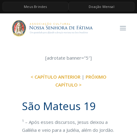
Meus Brindes
Doação Mensal
HOME
A ASSOCIAÇÃO
CONTEÚDOS DE MARIA
ESPIRITUALIDADE
[adrotate banner=”5″]
AS MELHORES MÚSICAS CATÓLICAS
< CAPÍTULO ANTERIOR
|
PRÓXIMO
BRINDES
CAPÍTULO >
QUERO DOAR
São Mateus 19
1
– Após esses discursos, Jesus deixou a
Galiléia e veio para a Judéia, além do Jordão.