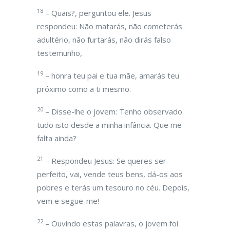
18
– Quais?, perguntou ele. Jesus
respondeu: Não matarás, não cometerás
adultério, não furtarás, não dirás falso
testemunho,
19
– honra teu pai e tua mãe, amarás teu
próximo como a ti mesmo.
20
– Disse-lhe o jovem: Tenho observado
tudo isto desde a minha infância. Que me
falta ainda?
21
– Respondeu Jesus: Se queres ser
perfeito, vai, vende teus bens, dá-os aos
pobres e terás um tesouro no céu. Depois,
vem e segue-me!
22
– Ouvindo estas palavras, o jovem foi