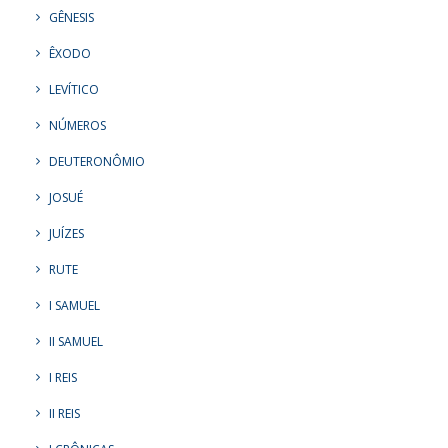
GÊNESIS
ÊXODO
LEVÍTICO
NÚMEROS
DEUTERONÔMIO
JOSUÉ
JUÍZES
RUTE
I SAMUEL
II SAMUEL
I REIS
II REIS