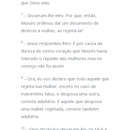
que Deus uniu.
7
– Disseram-lhe eles: Por que, então,
Moisés ordenou dar um documento de
divórcio à mulher, ao rejeitá-la?
8
– Jesus respondeu-lhes: É por causa da
dureza de vosso coração que Moisés havia
tolerado o repúdio das mulheres mas no
começo não foi assim.
9
– Ora, eu vos declaro que todo aquele que
rejeita sua mulher, exceto no caso de
matrimônio falso, e desposa uma outra,
comete adultério. E aquele que desposa
uma mulher rejeitada, comete também
adultério.
10
– Seus discípulos disseram-lhe: Se tal é a