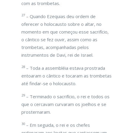
com as trombetas.
27
– Quando Ezequias deu ordem de
oferecer o holocausto sobre o altar, no
momento em que começou esse sacrifício,
o cântico se fez ouvir, assim como as
trombetas, acompanhadas pelos
instrumentos de Davi, rei de Israel.
28
– Toda a assembléia estava prostrada
entoaram o cântico e tocaram as trombetas
até findar-se o holocausto.
29
– Terminado o sacrifício, o rei e todos os
que o cercavam curvaram os joelhos e se
prosternaram.
30
– Em seguida, o rei e os chefes
ordenaram aos levitas que cantassem um