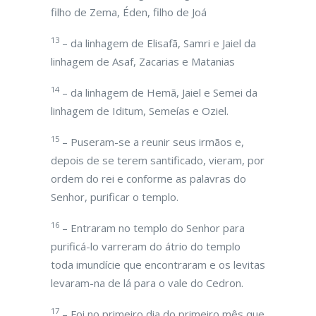
filho de Zema, Éden, filho de Joá
13
– da linhagem de Elisafã, Samri e Jaiel da
linhagem de Asaf, Zacarias e Matanias
14
– da linhagem de Hemã, Jaiel e Semei da
linhagem de Iditum, Semeías e Oziel.
15
– Puseram-se a reunir seus irmãos e,
depois de se terem santificado, vieram, por
ordem do rei e conforme as palavras do
Senhor, purificar o templo.
16
– Entraram no templo do Senhor para
purificá-lo varreram do átrio do templo
toda imundície que encontraram e os levitas
levaram-na de lá para o vale do Cedron.
17
– Foi no primeiro dia do primeiro mês que