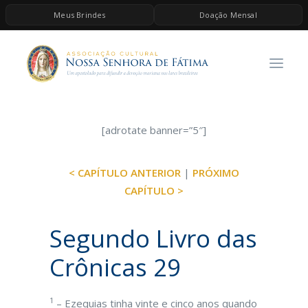
Meus Brindes
Doação Mensal
HOME
A ASSOCIAÇÃO
CONTEÚDOS DE MARIA
ESPIRITUALIDADE
[adrotate banner=”5″]
AS MELHORES MÚSICAS CATÓLICAS
< CAPÍTULO ANTERIOR
|
PRÓXIMO
BRINDES
CAPÍTULO >
QUERO DOAR
Segundo Livro das
Crônicas 29
1
– Ezequias tinha vinte e cinco anos quando