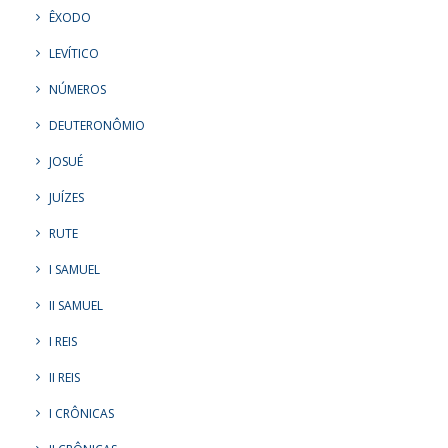
ÊXODO
LEVÍTICO
NÚMEROS
DEUTERONÔMIO
JOSUÉ
JUÍZES
RUTE
I SAMUEL
II SAMUEL
I REIS
II REIS
I CRÔNICAS