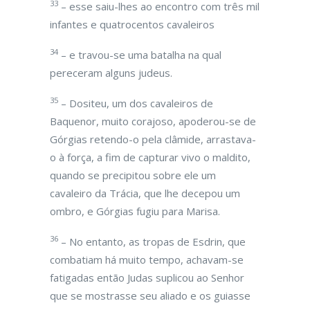
33
– esse saiu-lhes ao encontro com três mil
infantes e quatrocentos cavaleiros
34
– e travou-se uma batalha na qual
pereceram alguns judeus.
35
– Dositeu, um dos cavaleiros de
Baquenor, muito corajoso, apoderou-se de
Górgias retendo-o pela clâmide, arrastava-
o à força, a fim de capturar vivo o maldito,
quando se precipitou sobre ele um
cavaleiro da Trácia, que lhe decepou um
ombro, e Górgias fugiu para Marisa.
36
– No entanto, as tropas de Esdrin, que
combatiam há muito tempo, achavam-se
fatigadas então Judas suplicou ao Senhor
que se mostrasse seu aliado e os guiasse