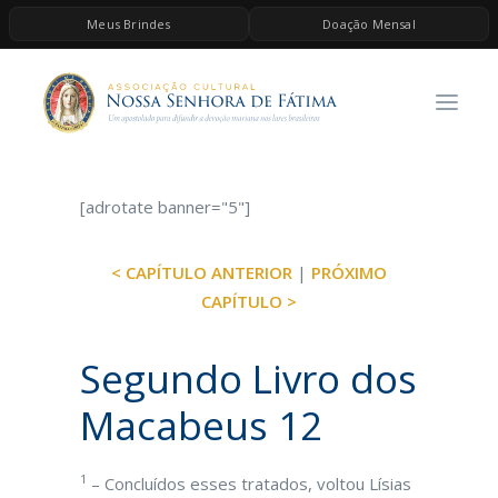
Meus Brindes
Doação Mensal
HOME
A ASSOCIAÇÃO
CONTEÚDOS DE MARIA
[adrotate banner="5"]
ESPIRITUALIDADE
AS MELHORES MÚSICAS CATÓLICAS
< CAPÍTULO ANTERIOR
|
PRÓXIMO
BRINDES
CAPÍTULO >
QUERO DOAR
Segundo Livro dos
Macabeus 12
1
– Concluídos esses tratados, voltou Lísias