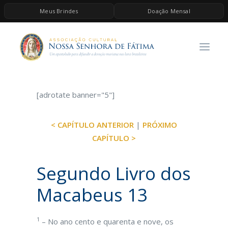
Meus Brindes
Doação Mensal
HOME
A ASSOCIAÇÃO
CONTEÚDOS DE MARIA
[adrotate banner="5"]
ESPIRITUALIDADE
AS MELHORES MÚSICAS CATÓLICAS
< CAPÍTULO ANTERIOR
|
PRÓXIMO
BRINDES
CAPÍTULO >
QUERO DOAR
Segundo Livro dos
Macabeus 13
1
– No ano cento e quarenta e nove, os