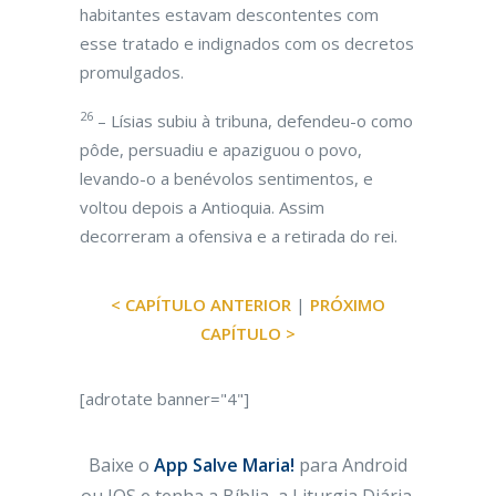
habitantes estavam descontentes com
esse tratado e indignados com os decretos
promulgados.
26
– Lísias subiu à tribuna, defendeu-o como
pôde, persuadiu e apaziguou o povo,
levando-o a benévolos sentimentos, e
voltou depois a Antioquia. Assim
decorreram a ofensiva e a retirada do rei.
< CAPÍTULO ANTERIOR
|
PRÓXIMO
CAPÍTULO >
[adrotate banner="4"]
Baixe o
App Salve Maria!
para Android