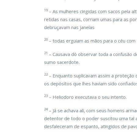
19
– As mulheres cingidas com sacos pela alt
retidas nas casas, corriam umas para as por
debruçavam nas janelas
20
– todas erguiam as mãos para o céu com g
21
– Causava dó observar toda a confusão de
sumo sacerdote.
22
– Enquanto suplicavam assim a proteção 
os depósitos que lhes haviam sido confiado
23
– Heliodoro executava o seu intento.
24
– Já se achava ali, com seus homens arma
detentor de todo o poder suscitou uma tal a
desfaleceram de espanto, atingidos de pav