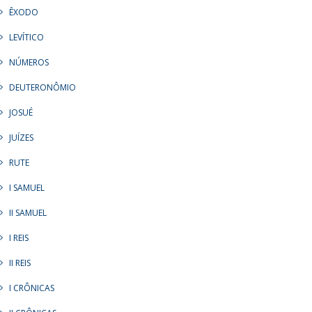
ÊXODO
LEVÍTICO
NÚMEROS
DEUTERONÔMIO
JOSUÉ
JUÍZES
RUTE
I SAMUEL
II SAMUEL
I REIS
II REIS
I CRÔNICAS