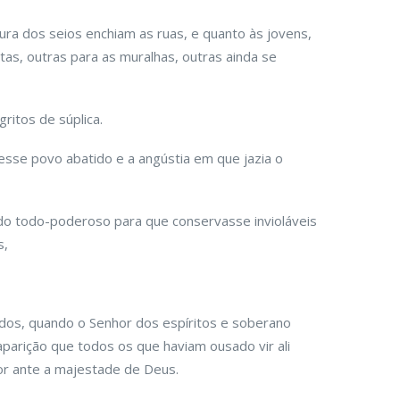
ura dos seios enchiam as ruas, e quanto às jovens,
tas, outras para as muralhas, outras ainda se
ritos de súplica.
sse povo abatido e a angústia em que jazia o
do todo-poderoso para que conservasse invioláveis
s,
dos, quando o Senhor dos espíritos e soberano
parição que todos os que haviam ousado vir ali
or ante a majestade de Deus.