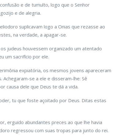
 confusão e de tumulto, logo que o Senhor
ozijo e de alegria.
eliodoro suplicavam logo a Onias que rezasse ao
estes, na verdade, a apagar-se.
e os judeus houvessem organizado um atentado
 um sacrifício por ele.
cerimônia expiatória, os mesmos jovens apareceram
. Achegaram-se a ele e disseram-lhe: Sê
r causa dele que Deus te dá a vida.
der, tu que foste açoitado por Deus. Ditas estas
hor, erguido abundantes preces ao que lhe havia
odoro regressou com suas tropas para junto do rei.