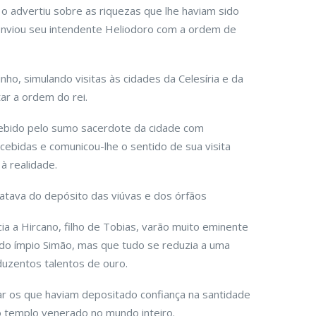
o advertiu sobre as riquezas que lhe haviam sido
enviou seu intendente Heliodoro com a ordem de
o, simulando visitas às cidades da Celesíria e da
ar a ordem do rei.
ebido pelo sumo sacerdote da cidade com
ecebidas e comunicou-lhe o sentido de sua visita
à realidade.
atava do depósito das viúvas e dos órfãos
 a Hircano, filho de Tobias, varão muito eminente
 do ímpio Simão, mas que tudo se reduzia a uma
duzentos talentos de ouro.
r os que haviam depositado confiança na santidade
do templo venerado no mundo inteiro.