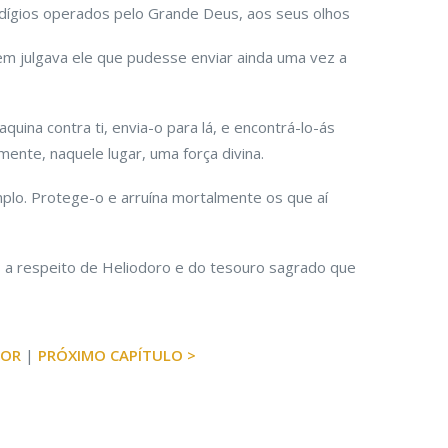
dígios operados pelo Grande Deus, aos seus olhos
m julgava ele que pudesse enviar ainda uma vez a
uina contra ti, envia-o para lá, e encontrá-lo-ás
mente, naquele lugar, uma força divina.
mplo. Protege-o e arruína mortalmente os que aí
 a respeito de Heliodoro e do tesouro sagrado que
IOR
|
PRÓXIMO CAPÍTULO >