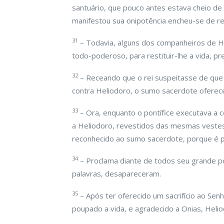
santuário, que pouco antes estava cheio de
manifestou sua onipotência encheu-se de reg
31
– Todavia, alguns dos companheiros de H
todo-poderoso, para restituir-lhe a vida, pr
32
– Receando que o rei suspeitasse de qu
contra Heliodoro, o sumo sacerdote ofereceu
33
– Ora, enquanto o pontífice executava a 
a Heliodoro, revestidos das mesmas vestes
reconhecido ao sumo sacerdote, porque é po
34
– Proclama diante de todos seu grande po
palavras, desapareceram.
35
– Após ter oferecido um sacrifício ao Sen
poupado a vida, e agradecido a Onias, Heli