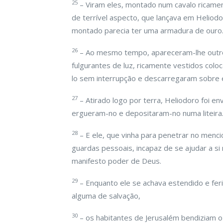
25
– Viram eles, montado num cavalo ricamen
de terrível aspecto, que lançava em Heliodo
montado parecia ter uma armadura de ouro
26
– Ao mesmo tempo, apareceram-lhe outros 
fulgurantes de luz, ricamente vestidos colo
lo sem interrupção e descarregaram sobre 
27
– Atirado logo por terra, Heliodoro foi 
ergueram-no e depositaram-no numa liteira
28
– E ele, que vinha para penetrar no men
guardas pessoais, incapaz de se ajudar a s
manifesto poder de Deus.
29
– Enquanto ele se achava estendido e fer
alguma de salvação,
30
– os habitantes de Jerusalém bendiziam o 