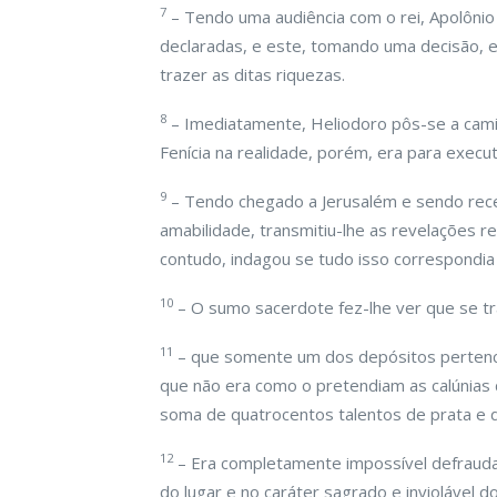
7
– Tendo uma audiência com o rei, Apolônio 
declaradas, e este, tomando uma decisão, 
trazer as ditas riquezas.
8
– Imediatamente, Heliodoro pôs-se a caminh
Fenícia na realidade, porém, era para execut
9
– Tendo chegado a Jerusalém e sendo rec
amabilidade, transmitiu-lhe as revelações r
contudo, indagou se tudo isso correspondia 
10
– O sumo sacerdote fez-lhe ver que se tr
11
– que somente um dos depósitos pertencia
que não era como o pretendiam as calúnias
soma de quatrocentos talentos de prata e 
12
– Era completamente impossível defrauda
do lugar e no caráter sagrado e inviolável 