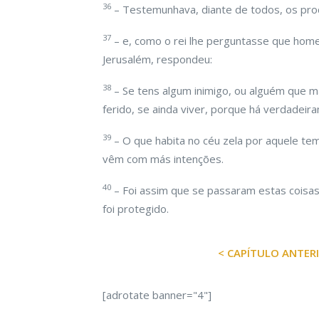
36
– Testemunhava, diante de todos, os pro
37
– e, como o rei lhe perguntasse que home
Jerusalém, respondeu:
38
– Se tens algum inimigo, ou alguém que maq
ferido, se ainda viver, porque há verdadeira
39
– O que habita no céu zela por aquele te
vêm com más intenções.
40
– Foi assim que se passaram estas coisas
foi protegido.
< CAPÍTULO ANTER
[adrotate banner="4"]