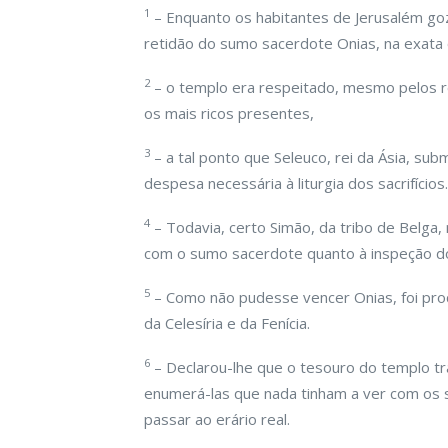
1
– Enquanto os habitantes de Jerusalém go
retidão do sumo sacerdote Onias, na exata 
2
– o templo era respeitado, mesmo pelos r
os mais ricos presentes,
3
– a tal ponto que Seleuco, rei da Ásia, su
despesa necessária à liturgia dos sacrifícios.
4
– Todavia, certo Simão, da tribo de Belga
com o sumo sacerdote quanto à inspeção do
5
– Como não pudesse vencer Onias, foi proc
da Celesíria e da Fenícia.
6
– Declarou-lhe que o tesouro do templo tr
enumerá-las que nada tinham a ver com os sac
passar ao erário real.