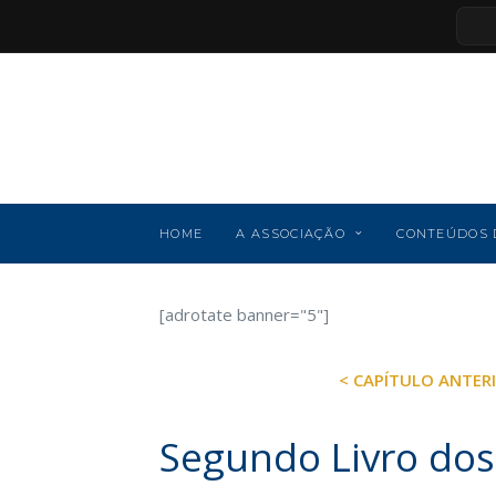
HOME
A ASSOCIAÇÃO
CONTEÚDOS 
[adrotate banner="5"]
< CAPÍTULO ANTER
Segundo Livro do