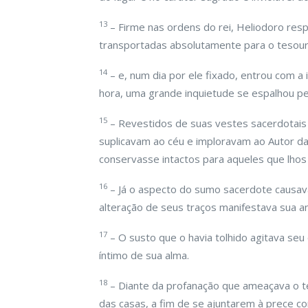
13
– Firme nas ordens do rei, Heliodoro re
transportadas absolutamente para o tesour
14
– e, num dia por ele fixado, entrou com a 
hora, uma grande inquietude se espalhou pe
15
– Revestidos de suas vestes sacerdotais 
suplicavam ao céu e imploravam ao Autor da
conservasse intactos para aqueles que lhos
16
– Já o aspecto do sumo sacerdote causa
alteração de seus traços manifestava sua ang
17
– O susto que o havia tolhido agitava se
íntimo de sua alma.
18
– Diante da profanação que ameaçava o te
das casas, a fim de se ajuntarem à prece c