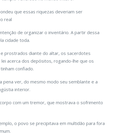
spondeu que essas riquezas deveriam ser
o real
intenção de organizar o inventário. A partir dessa
la cidade toda.
e prostrados diante do altar, os sacerdotes
 lei acerca dos depósitos, rogando-lhe que os
 tinham confiado.
va pena ver, do mesmo modo seu semblante e a
ústia interior.
u corpo com um tremor, que mostrava o sofrimento
mplo, o povo se precipitava em multidão para fora
omum.