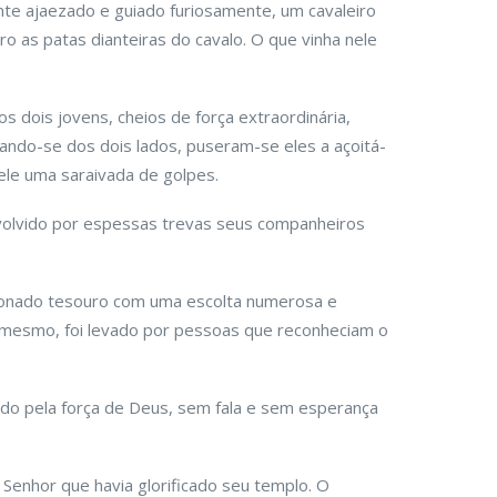
te ajaezado e guiado furiosamente, um cavaleiro
ro as patas dianteiras do cavalo. O que vinha nele
.
dois jovens, cheios de força extraordinária,
cando-se dos dois lados, puseram-se eles a açoitá-
ele uma saraivada de golpes.
envolvido por espessas trevas seus companheiros
.
cionado tesouro com uma escolta numerosa e
i mesmo, foi levado por pessoas que reconheciam o
ido pela força de Deus, sem fala e sem esperança
Senhor que havia glorificado seu templo. O