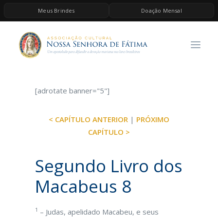
Meus Brindes
Doação Mensal
HOME
A ASSOCIAÇÃO
CONTEÚDOS DE MARIA
[adrotate banner="5"]
ESPIRITUALIDADE
AS MELHORES MÚSICAS CATÓLICAS
< CAPÍTULO ANTERIOR
|
PRÓXIMO
BRINDES
CAPÍTULO >
QUERO DOAR
Segundo Livro dos
Macabeus 8
1
– Judas, apelidado Macabeu, e seus