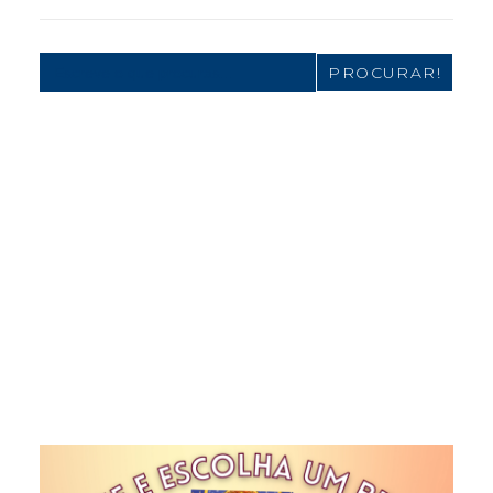
Search
for: