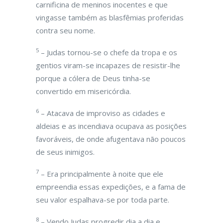
carnificina de meninos inocentes e que
vingasse também as blasfêmias proferidas
contra seu nome.
5
– Judas tornou-se o chefe da tropa e os
gentios viram-se incapazes de resistir-lhe
porque a cólera de Deus tinha-se
convertido em misericórdia.
6
– Atacava de improviso as cidades e
aldeias e as incendiava ocupava as posições
favoráveis, de onde afugentava não poucos
de seus inimigos.
7
– Era principalmente à noite que ele
empreendia essas expedições, e a fama de
seu valor espalhava-se por toda parte.
8
– Vendo Judas progredir dia a dia e