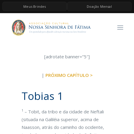
Meus Brindes
Doação Mensal
HOME
A ASSOCIAÇÃO
CONTEÚDOS DE MARIA
ESPIRITUALIDADE
[adrotate banner=”5″]
AS MELHORES MÚSICAS CATÓLICAS
|
PRÓXIMO CAPÍTULO >
BRINDES
QUERO DOAR
Tobias 1
1
– Tobit, da tribo e da cidade de Neftali
(situada na Galiléia superior, acima de
Naasson, atrás do caminho do ocidente,