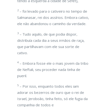
tendo à esquerda a cidade de Sefet),
2
– foi levado para o cativeiro no tempo de
Salmanasar, rei dos assírios. Embora cativo,
ele não abandonou o caminho da verdade.
3
– Tudo aquilo, de que podia dispor,
distribuía cada dia a seus irmãos de raça,
que partilhavam com ele sua sorte de
cativo.
4
– Embora fosse ele o mais jovem da tribo
de Neftali, seu proceder nada tinha de
pueril.
5
– Por isso, enquanto todos eles iam
adorar os bezerros de ouro que o rei de
Israel, Jeroboão, tinha feito, só ele fugia da
companhia de todos e