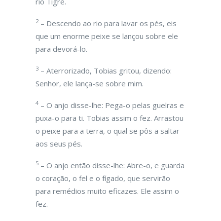
rio Tigre.
2
– Descendo ao rio para lavar os pés, eis
que um enorme peixe se lançou sobre ele
para devorá-lo.
3
– Aterrorizado, Tobias gritou, dizendo:
Senhor, ele lança-se sobre mim.
4
– O anjo disse-lhe: Pega-o pelas guelras e
puxa-o para ti. Tobias assim o fez. Arrastou
o peixe para a terra, o qual se pôs a saltar
aos seus pés.
5
– O anjo então disse-lhe: Abre-o, e guarda
o coração, o fel e o fígado, que servirão
para remédios muito eficazes. Ele assim o
fez.