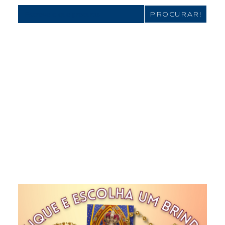
Search
for: