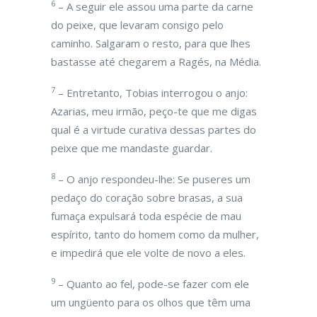
6
– A seguir ele assou uma parte da carne
do peixe, que levaram consigo pelo
caminho. Salgaram o resto, para que lhes
bastasse até chegarem a Ragés, na Média.
7
– Entretanto, Tobias interrogou o anjo:
Azarias, meu irmão, peço-te que me digas
qual é a virtude curativa dessas partes do
peixe que me mandaste guardar.
8
– O anjo respondeu-lhe: Se puseres um
pedaço do coração sobre brasas, a sua
fumaça expulsará toda espécie de mau
espírito, tanto do homem como da mulher,
e impedirá que ele volte de novo a eles.
9
– Quanto ao fel, pode-se fazer com ele
um ungüento para os olhos que têm uma