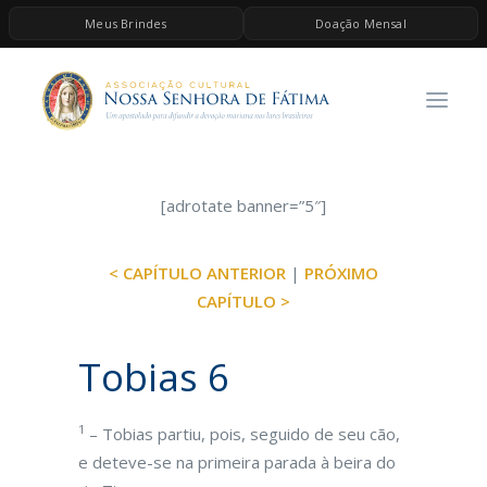
Meus Brindes
Doação Mensal
HOME
A ASSOCIAÇÃO
CONTEÚDOS DE MARIA
ESPIRITUALIDADE
[adrotate banner=”5″]
AS MELHORES MÚSICAS CATÓLICAS
< CAPÍTULO ANTERIOR
|
PRÓXIMO
BRINDES
CAPÍTULO >
QUERO DOAR
Tobias 6
1
– Tobias partiu, pois, seguido de seu cão,
e deteve-se na primeira parada à beira do