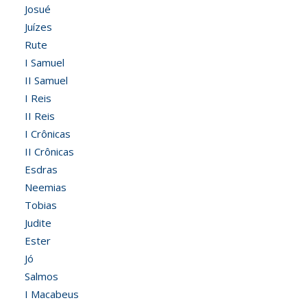
Josué
Juízes
Rute
I Samuel
II Samuel
I Reis
II Reis
I Crônicas
II Crônicas
Esdras
Neemias
Tobias
Judite
Ester
Jó
Salmos
I Macabeus