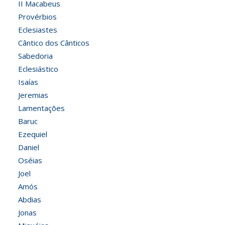
II Macabeus
Provérbios
Eclesiastes
Cântico dos Cânticos
Sabedoria
Eclesiástico
Isaías
Jeremias
Lamentações
Baruc
Ezequiel
Daniel
Oséias
Joel
Amós
Abdias
Jonas