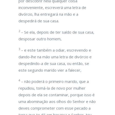
por descobrir nela qualquer coisa
inconveniente, escreverá uma letra de
divórcio, lha entregará na mão e a
despedirá de sua casa.
2
– Se ela, depois de ter saído de sua casa,
desposar outro homem,
3
– e este também a odiar, escrevendo e
dando-lhe na mão uma letra de divórcio e
despedindo-a de sua casa, ou então, se
este segundo marido vier a falecer,
4
– não poderá o primeiro marido, que a
repudiou, tomá-la de novo por mulher
depois de ela se contaminar, porque isso é
uma abominação aos olhos do Senhor e não
deves comprometer com esse pecado a
terra que te dá em herança o Senhor, teu