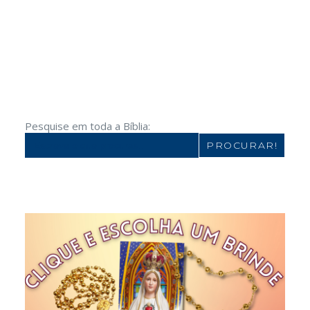
Pesquise em toda a Bíblia:
Search
for: