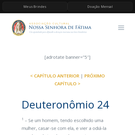
Meus Brindes
Doação Mensal
HOME
A ASSOCIAÇÃO
CONTEÚDOS DE MARIA
ESPIRITUALIDADE
[adrotate banner=”5″]
AS MELHORES MÚSICAS CATÓLICAS
< CAPÍTULO ANTERIOR
|
PRÓXIMO
BRINDES
CAPÍTULO >
QUERO DOAR
Deuteronômio 24
1
– Se um homem, tendo escolhido uma
mulher, casar-se com ela, e vier a odiá-la