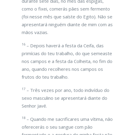
durante sete dias, no mês das espigas,
como o fixei, comerás pães sem fermento
(foi nesse mês que saíste do Egito). Não se
apresentará ninguém diante de mim com as
mãos vazias.
16
– Depois haverá a festa da Ceifa, das
primícias do teu trabalho, do que semeaste
nos campos e a festa da Colheita, no fim do
ano, quando recolheres nos campos os
frutos do teu trabalho.
17
– Três vezes por ano, todo indivíduo do
sexo masculino se apresentará diante do
Senhor Javé.
18
– Quando me sacrificares uma vítima, não
oferecerás o seu sangue com pão
fermentado e a gordura de minha festa não