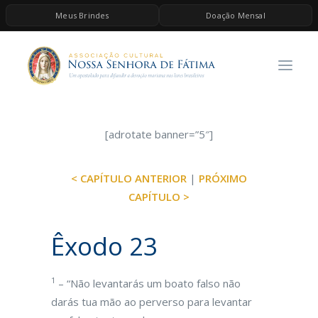
Meus Brindes
Doação Mensal
HOME
A ASSOCIAÇÃO
CONTEÚDOS DE MARIA
ESPIRITUALIDADE
[adrotate banner=”5″]
AS MELHORES MÚSICAS CATÓLICAS
< CAPÍTULO ANTERIOR
|
PRÓXIMO
BRINDES
CAPÍTULO >
QUERO DOAR
Êxodo 23
1
– “Não levantarás um boato falso não
darás tua mão ao perverso para levantar