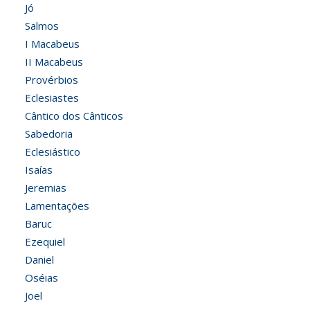
Jó
Salmos
I Macabeus
II Macabeus
Provérbios
Eclesiastes
Cântico dos Cânticos
Sabedoria
Eclesiástico
Isaías
Jeremias
Lamentações
Baruc
Ezequiel
Daniel
Oséias
Joel