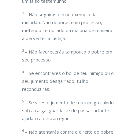
um falso testemunho.
2
– Não seguirás o mau exemplo da
multidão. Não deporás num processo,
metendo-te do lado da maioria de maneira
a perverter a justiça.
3
– Não favorecerás tampouco o pobre em
seu processo.
4
– Se encontrares o boi de teu inimigo ou o
seu jumento desgarrado, tu lho
reconduzirás.
5
– Se vires o jumento de teu inimigo caindo
sob a carga, guarda-te de passar adiante:
ajuda-o a descarregar.
6
– Não atentarás contra o direito do pobre