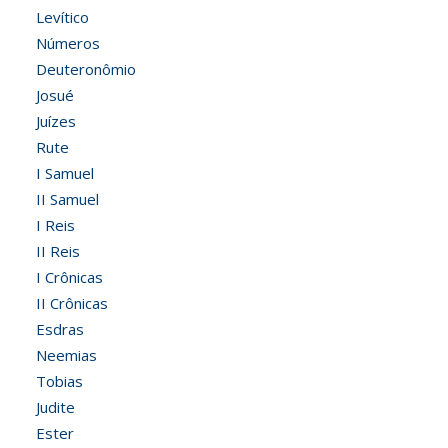
Levítico
Números
Deuteronômio
Josué
Juízes
Rute
I Samuel
II Samuel
I Reis
II Reis
I Crônicas
II Crônicas
Esdras
Neemias
Tobias
Judite
Ester