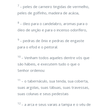
7
– peles de carneiro tingidas de vermelho,
peles de golfinho, madeira de acácia,
8
– óleo para o candelabro, aromas para o
óleo de unção e para o incenso odorífero,
9
– pedras de ônix e pedras de engaste
para o efod e o peitoral.
10
– Venham todos aqueles dentre vós que
são hábeis, e executem tudo o que o
Senhor ordenou:
11
– o tabernáculo, sua tenda, sua coberta,
suas argolas, suas tábuas, suas travessas,
suas colunas e seus pedestais
12
– a arca e seus varais a tampa e o véu de