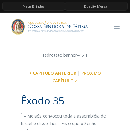
Meus Brindes
Doação Mensal
HOME
A ASSOCIAÇÃO
CONTEÚDOS DE MARIA
ESPIRITUALIDADE
[adrotate banner=”5″]
AS MELHORES MÚSICAS CATÓLICAS
< CAPÍTULO ANTERIOR
|
PRÓXIMO
BRINDES
CAPÍTULO >
QUERO DOAR
Êxodo 35
1
– Moisés convocou toda a assembléia de
Israel e disse-lhes: “Eis o que o Senhor