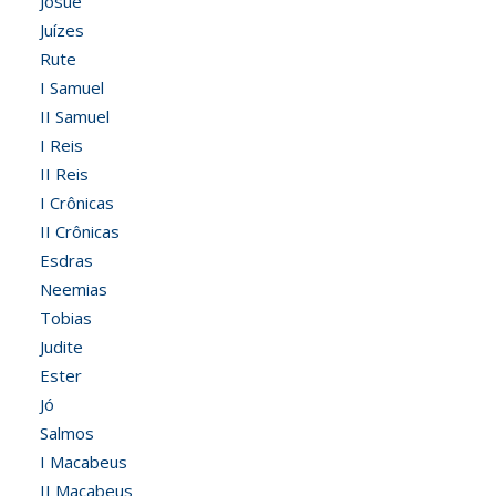
Josué
Juízes
Rute
I Samuel
II Samuel
I Reis
II Reis
I Crônicas
II Crônicas
Esdras
Neemias
Tobias
Judite
Ester
Jó
Salmos
I Macabeus
II Macabeus