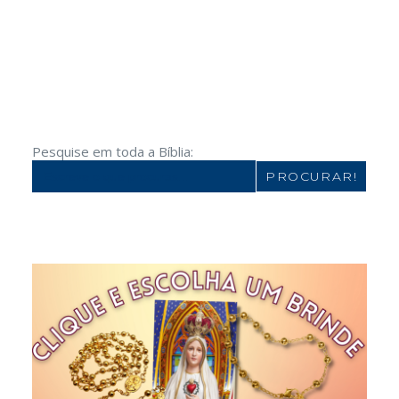
Pesquise em toda a Bíblia:
Search
for: