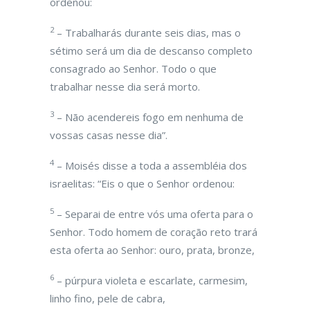
ordenou:
2
– Trabalharás durante seis dias, mas o
sétimo será um dia de descanso completo
consagrado ao Senhor. Todo o que
trabalhar nesse dia será morto.
3
– Não acendereis fogo em nenhuma de
vossas casas nesse dia”.
4
– Moisés disse a toda a assembléia dos
israelitas: “Eis o que o Senhor ordenou:
5
– Separai de entre vós uma oferta para o
Senhor. Todo homem de coração reto trará
esta oferta ao Senhor: ouro, prata, bronze,
6
– púrpura violeta e escarlate, carmesim,
linho fino, pele de cabra,