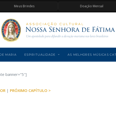
Meus Brindes
Doação Mensal
DE MARIA
ESPIRITUALIDADE
AS MELHORES MÚSICAS CA
ate banner=”5″]
IOR
|
PRÓXIMO CAPÍTULO >