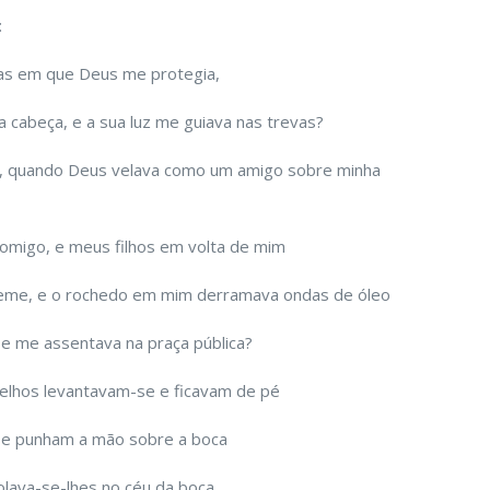
:
as em que Deus me protegia,
 cabeça, e a sua luz me guiava nas trevas?
o, quando Deus velava como um amigo sobre minha
omigo, e meus filhos em volta de mim
eme, e o rochedo em mim derramava ondas de óleo
, e me assentava na praça pública?
elhos levantavam-se e ficavam de pé
 e punham a mão sobre a boca
colava-se-lhes no céu da boca.