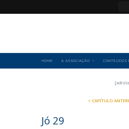
HOME
A ASSOCIAÇÃO
CONTEÚDOS 
[adrot
< CAPÍTULO ANTER
Jó 29