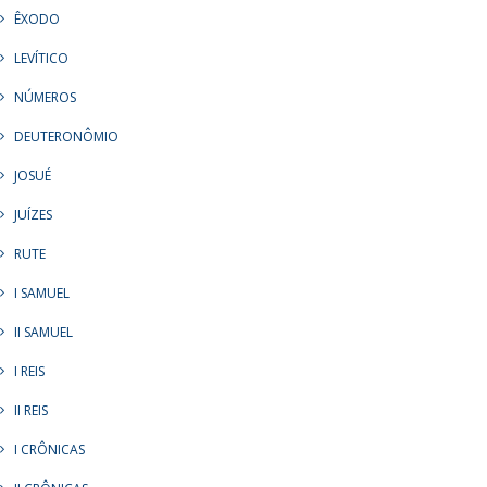
ÊXODO
LEVÍTICO
NÚMEROS
DEUTERONÔMIO
JOSUÉ
JUÍZES
RUTE
I SAMUEL
II SAMUEL
I REIS
II REIS
I CRÔNICAS