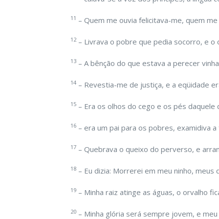
11
– Quem me ouvia felicitava-me, quem me
12
– Livrava o pobre que pedia socorro, e o 
13
– A bênção do que estava a perecer vinha 
14
– Revestia-me de justiça, e a eqüidade e
15
– Era os olhos do cego e os pés daquele
16
– era um pai para os pobres, examidiva a
17
– Quebrava o queixo do perverso, e arran
18
– Eu dizia: Morrerei em meu ninho, meus 
19
– Minha raiz atinge as águas, o orvalho f
20
– Minha glória será sempre jovem, e meu