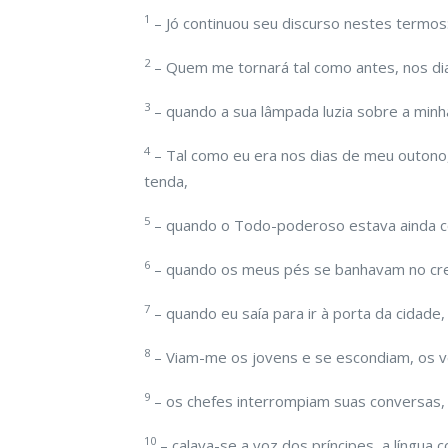
1
– Jó continuou seu discurso nestes termos
2
– Quem me tornará tal como antes, nos di
3
– quando a sua lâmpada luzia sobre a minha
4
– Tal como eu era nos dias de meu outon
tenda,
5
– quando o Todo-poderoso estava ainda c
6
– quando os meus pés se banhavam no cr
7
– quando eu saía para ir à porta da cidade
8
– Viam-me os jovens e se escondiam, os v
9
– os chefes interrompiam suas conversas,
10
– calava-se a voz dos príncipes, a língua 