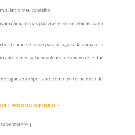
m silêncio meu conselho
tavam nada, minhas palavras eram recebidas como
boca como se fosse para as águas da primavera.
em ante o meu ar benevolente, deixavam de estar
eiro lugar, era importante como um rei no meio de
IOR
|
PRÓXIMO CAPÍTULO >
ate banner=”4″]