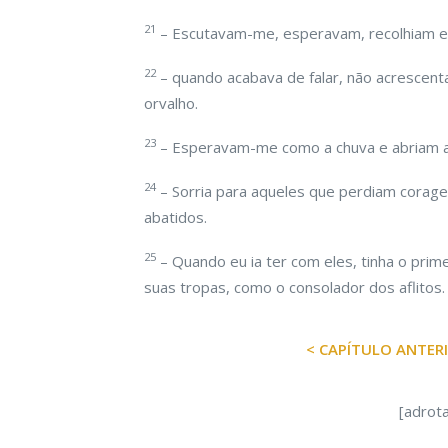
21
– Escutavam-me, esperavam, recolhiam e
22
– quando acabava de falar, não acrescen
orvalho.
23
– Esperavam-me como a chuva e abriam a 
24
– Sorria para aqueles que perdiam corag
abatidos.
25
– Quando eu ia ter com eles, tinha o prim
suas tropas, como o consolador dos aflitos.
< CAPÍTULO ANTER
[adrot